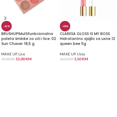
-62%
-48%
BRUSHUP!Multifunkcionalna
CLARESA GLOSS IS MY BOSS
paleta šminke za oči i lice: 02
Hidratantno sjajilo za usne 12
Sun Chaser 18,5 g
queen bee 5g
MAKE UP
,
Lice
MAKE UP
,
Usta
15,00
KM
5,50
KM
39,00
KM
10,50
KM
DODAJ U KORPU
DODAJ U KORPU