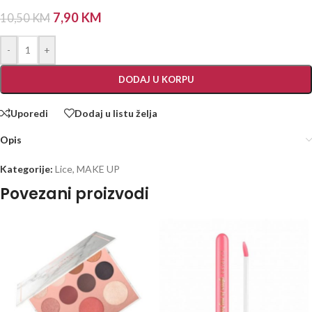
7,90
KM
10,50
KM
-
+
DODAJ U KORPU
Uporedi
Dodaj u listu želja
Opis
Kategorije:
Lice
,
MAKE UP
Povezani proizvodi