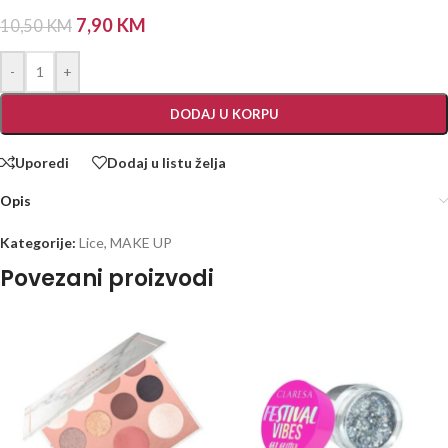
7,90
KM
10,50
KM
-
+
DODAJ U KORPU
Uporedi
Dodaj u listu želja
Opis
Kategorije:
Lice
,
MAKE UP
Povezani proizvodi