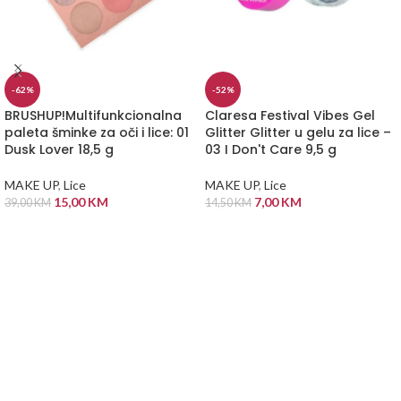
-62%
-52%
BRUSHUP!Multifunkcionalna
Claresa Festival Vibes Gel
paleta šminke za oči i lice: 01
Glitter Glitter u gelu za lice –
Dusk Lover 18,5 g
03 I Don't Care 9,5 g
MAKE UP
,
Lice
MAKE UP
,
Lice
15,00
KM
7,00
KM
39,00
KM
14,50
KM
DODAJ U KORPU
DODAJ U KORPU