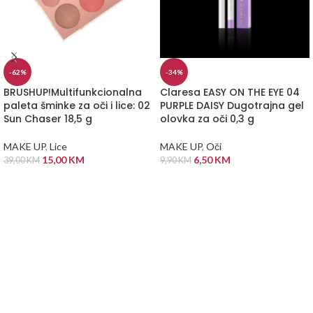
-62%
-34%
BRUSHUP!Multifunkcionalna
Claresa EASY ON THE EYE 04
paleta šminke za oči i lice: 02
PURPLE DAISY Dugotrajna gel
Sun Chaser 18,5 g
olovka za oči 0,3 g
MAKE UP
,
Lice
MAKE UP
,
Oči
15,00
KM
6,50
KM
39,00
KM
9,90
KM
DODAJ U KORPU
DODAJ U KORPU