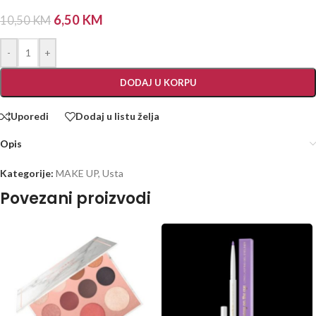
6,50
KM
10,50
KM
-
+
DODAJ U KORPU
Uporedi
Dodaj u listu želja
Opis
Kategorije:
MAKE UP
,
Usta
Povezani proizvodi