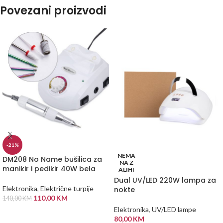
Povezani proizvodi
-21%
NEMA
DM208 No Name bušilica za
NA Z
manikir i pedikir 40W bela
ALIHI
Dual UV/LED 220W lampa za
Elektronika
,
Električne turpije
nokte
110,00
KM
140,00
KM
Elektronika
,
UV/LED lampe
DODAJ U KORPU
80,00
KM