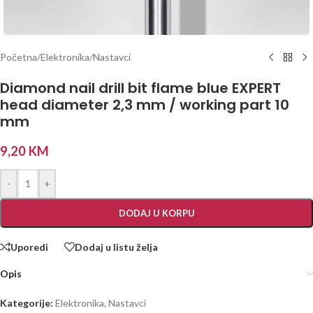
Početna
/
Elektronika
/
Nastavci
Diamond nail drill bit flame blue EXPERT
head diameter 2,3 mm / working part 10
mm
9,20
KM
-
+
DODAJ U KORPU
Uporedi
Dodaj u listu želja
Opis
Kategorije:
Elektronika
,
Nastavci