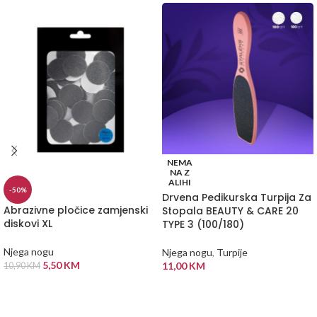
NEMA
NA Z
ALIHI
-50%
Drvena Pedikurska Turpija Za
Abrazivne pločice zamjenski
Stopala BEAUTY & CARE 20
diskovi XL
TYPE 3 (100/180)
Njega nogu
Njega nogu
,
Turpije
5,50
KM
11,00
KM
10,90
KM
DODAJ U KORPU
PROČITAJ VIŠE