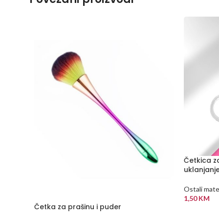
Četkica z
uklanjanj
Ostali mater
1,50
KM
Četka za prašinu i puder
DODAJ U