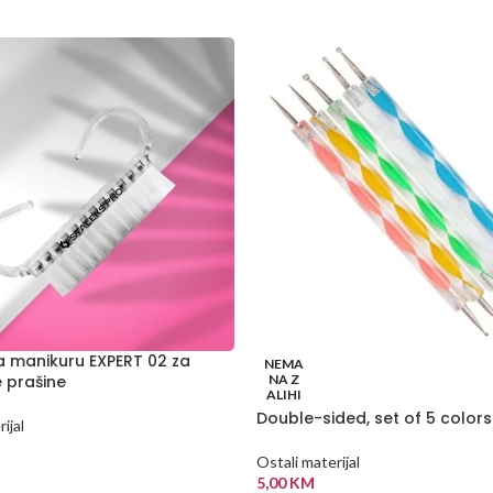
a manikuru EXPERT 02 za
NEMA
e prašine
NA Z
ALIHI
Double-sided, set of 5 colors
ijal
Ostali materijal
 KORPU
5,00
KM