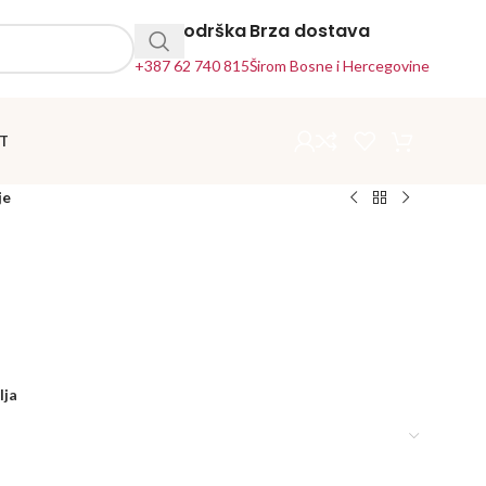
24h Podrška
Brza dostava
+387 62 740 815
Širom Bosne i Hercegovine
T
je
lja