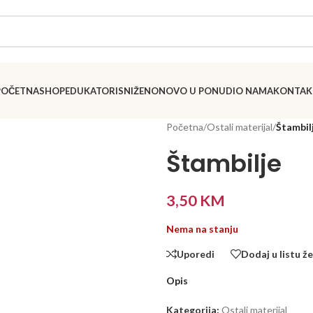
POČETNA
SHOP
EDUKATORI
SNIŽENO
NOVO U PONUDI
O NAMA
KONTAK
Početna
/
Ostali materijal
/
Štambil
Štambilje
3,50
KM
Nema na stanju
Uporedi
Dodaj u listu že
Opis
Kategorija:
Ostali materijal