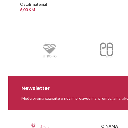
Ostali materijal
6,00
KM
DODAJ U KORPU
Newsletter
Među prvima saznajte o novim proizvodima, promocijama, akc
O NAMA