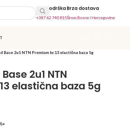
24h Podrška
Brza dostava
+387 62 740 815
Širom Bosne i Hercegovine
T
 Base 2u1 NTN Premium br.13 elastična baza 5g
 Base 2u1 NTN
13 elastična baza 5g
lja