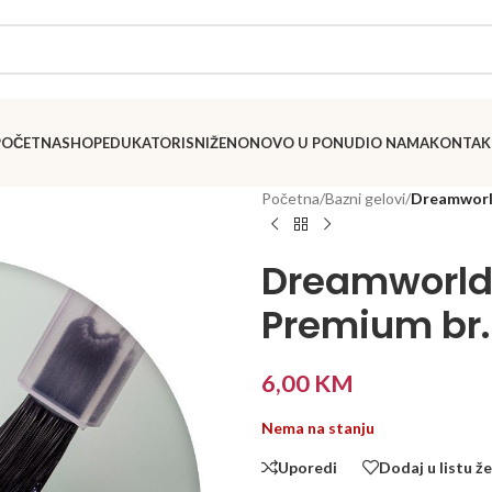
POČETNA
SHOP
EDUKATORI
SNIŽENO
NOVO U PONUDI
O NAMA
KONTAK
Početna
/
Bazni gelovi
/
Dreamworld
Dreamworld
Premium br.
6,00
KM
Nema na stanju
Uporedi
Dodaj u listu že