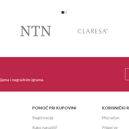
ijama i nagradnim igrama.
POMOĆ PRI KUPOVINI
KORISNIČKI 
Registracija
Moj račun
Kako naručiti?
Prijavi se