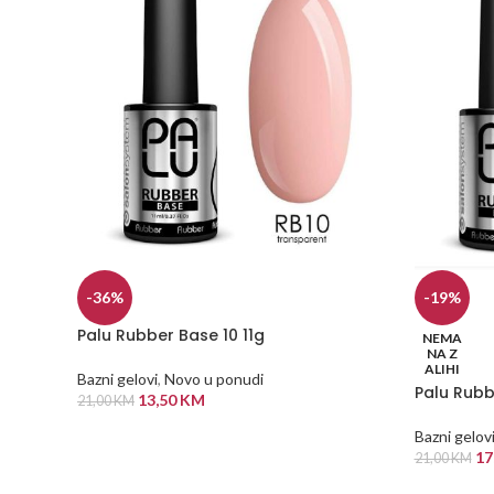
-36%
-19%
Palu Rubber Base 10 11g
NEMA
NA Z
ALIHI
Bazni gelovi
,
Novo u ponudi
Palu Rubb
13,50
KM
21,00
KM
DODAJ U KORPU
Bazni gelov
17
21,00
KM
PROČITAJ