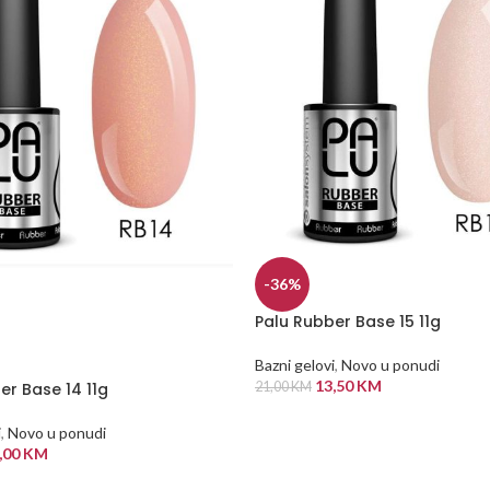
-36%
Palu Rubber Base 15 11g
Bazni gelovi
,
Novo u ponudi
13,50
KM
er Base 14 11g
21,00
KM
DODAJ U KORPU
i
,
Novo u ponudi
,00
KM
 VIŠE