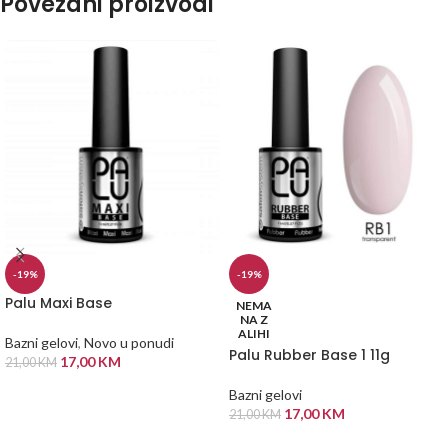
Povezani proizvodi
-19%
-19%
Palu Maxi Base
NEMA
NA Z
ALIHI
Bazni gelovi
,
Novo u ponudi
Palu Rubber Base 1 11g
17,00
KM
21,00
KM
DODAJ U KORPU
Bazni gelovi
17,00
KM
21,00
KM
PROČITAJ VIŠE