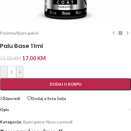
Početna
/
Bazni gelovi
Palu Base 11ml
17,00
KM
21,00
KM
-
+
DODAJ U KORPU
Uporedi
Dodaj u listu želja
Opis
Kategorije:
Bazni gelovi
,
Novo u ponudi