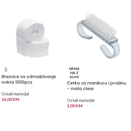
NEMA
NA Z
Blaznice za odmašćivanje
ALIHI
nokta 1000pcs
Četka za manikuru i prašinu
– mala clear
Ostali materijal
16,00
KM
Ostali materijal
1,00
KM
DODAJ U KORPU
PROČITAJ VIŠE