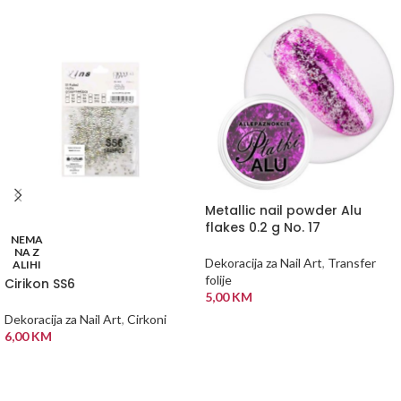
Metallic nail powder Alu
flakes 0.2 g No. 17
NEMA
NA Z
Dekoracija za Nail Art
,
Transfer
ALIHI
folije
Cirikon SS6
5,00
KM
Dekoracija za Nail Art
,
Cirkoni
DODAJ U KORPU
6,00
KM
PROČITAJ VIŠE