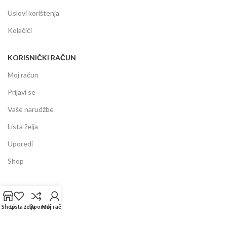
Uslovi korištenja
Kolačići
KORISNIČKI RAČUN
Moj račun
Prijavi se
Vaše narudžbe
Lista želja
Uporedi
Shop
INFORMACIJE
Prodajni centar
Shop
Lista želja
Uporedi
Moj račun
Garancija