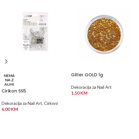
Gilter GOLD 1g
NEMA
NA Z
ALIHI
Dekoracija za Nail Art
Cirikon SS5
1,50
KM
DODAJ U KORPU
Dekoracija za Nail Art
,
Cirkoni
6,00
KM
PROČITAJ VIŠE