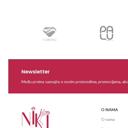
PROČITAJ VIŠE
Newsletter
Među prvima saznajte o novim proizvodima, promocijama, akc
O NAMA
O nama