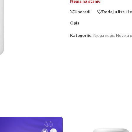
Nema na stanju
Uporedi
Dodaj u listu že
Opis
Kategorije:
Njega nogu
,
Novo u 