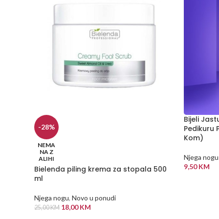
Bijeli Jas
-28%
Pedikuru 
Kom)
NEMA
NA Z
Njega nogu
ALIHI
9,50
KM
Bielenda piling krema za stopala 500
ml
DODAJ U
Njega nogu
,
Novo u ponudi
18,00
KM
25,00
KM