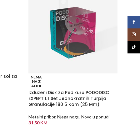
Face
Insta
TikTo
r sol za
NEMA
NEMA
NA Z
NA Z
ALIHI
ALIHI
Izduženi Disk Za Pedikuru PODODISC
Klješta
EXPERT L I Set Jednokratnih Turpija
Granulacije 180 5 Kom (25 Mm)
Metalni 
32,00
K
Metalni pribor
,
Njega nogu
,
Novo u ponudi
PROČI
31,50
KM
PROČITAJ VIŠE