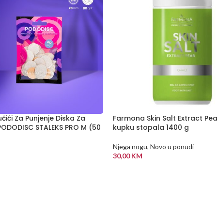
tučići Za Punjenje Diska Za
Farmona Skin Salt Extract Pea
PODODISC STALEKS PRO M (50
kupku stopala 1400 g
Njega nogu
,
Novo u ponudi
30,00
KM
DODAJ U KORPU
 KORPU