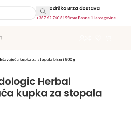
24h Podrška
Brza dostava
+387 62 740 815
Širom Bosne i Hercegovine
T
avajuća kupka za stopala biseri 800 g
ologic Herbal
ća kupka za stopala