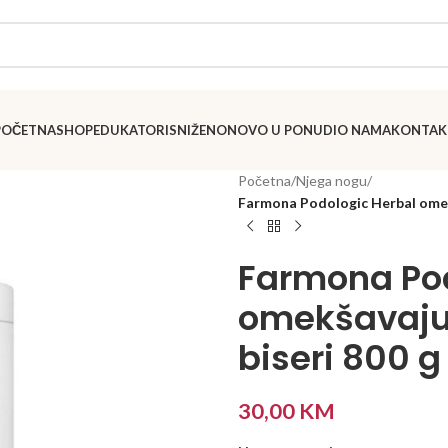
POČETNA
SHOP
EDUKATORI
SNIŽENO
NOVO U PONUDI
O NAMA
KONTAK
Početna
/
Njega nogu
/
Farmona Podologic Herbal omekš
Farmona Pod
omekšavaju
biseri 800 g
30,00
KM