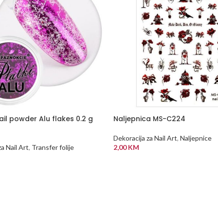
ail powder Alu flakes 0.2 g
Naljepnica MS-C224
Dekoracija za Nail Art
,
Naljepnice
a Nail Art
,
Transfer folije
2,00
KM
DODAJ U KORPU
 KORPU