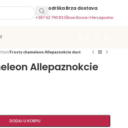
24h Podrška
Brza dostava
+387 62 740 815
Širom Bosne i Hercegovine
T
itteri
/
Frosty chameleon Allepaznokcie dust
eleon Allepaznokcie
DODAJ U KORPU