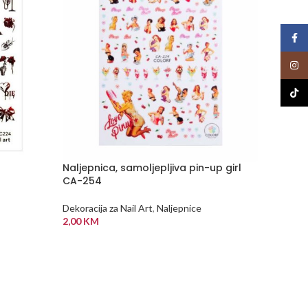
Face
Insta
TikTo
Naljepnica, samoljepljiva pin-up girl
NEMA
CA-254
NA Z
ALIHI
Prozirn
Dekoracija za Nail Art
,
Naljepnice
pečate
2,00
KM
kapica
DODAJ U KORPU
Dekoraci
5,00
K
PROČI