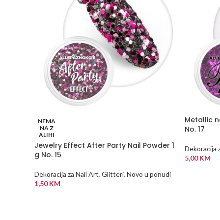
Metallic n
NEMA
NA Z
No. 17
ALIHI
Jewelry Effect After Party Nail Powder 1
Dekoracija z
g No. 15
5,00
KM
DODAJ U
Dekoracija za Nail Art
,
Glitteri
,
Novo u ponudi
1,50
KM
PROČITAJ VIŠE