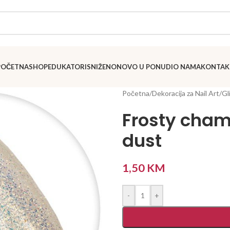
POČETNA
SHOP
EDUKATORI
SNIŽENO
NOVO U PONUDI
O NAMA
KONTAK
Početna
/
Dekoracija za Nail Art
/
Gl
Frosty cham
dust
1,50
KM
-
+