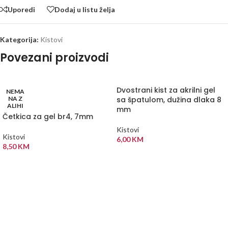
Uporedi
Dodaj u listu želja
Kategorija:
Kistovi
Povezani proizvodi
Dvostrani kist za akrilni gel
NEMA
NA Z
sa špatulom, dužina dlaka 8
ALIHI
mm
Četkica za gel br4, 7mm
Kistovi
Kistovi
6,00
KM
8,50
KM
DODAJ U KORPU
PROČITAJ VIŠE