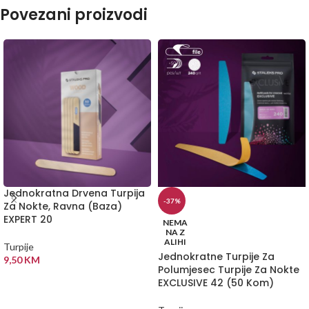
Povezani proizvodi
Jednokratna Drvena Turpija
-37%
Za Nokte, Ravna (Baza)
EXPERT 20
NEMA
NA Z
ALIHI
Turpije
Jednokratne Turpije Za
9,50
KM
Polumjesec Turpije Za Nokte
DODAJ U KORPU
EXCLUSIVE 42 (50 Kom)