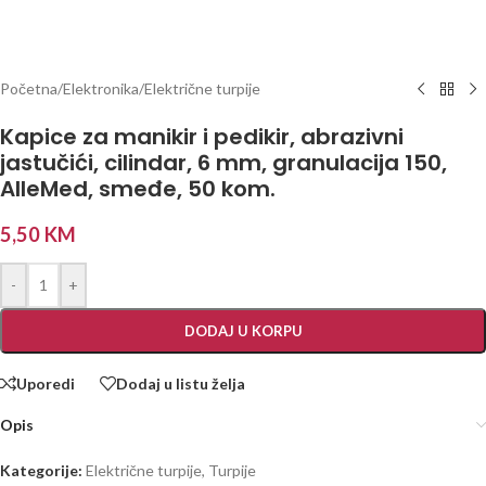
Početna
/
Elektronika
/
Električne turpije
Kapice za manikir i pedikir, abrazivni
jastučići, cilindar, 6 mm, granulacija 150,
AlleMed, smeđe, 50 kom.
5,50
KM
-
+
DODAJ U KORPU
Uporedi
Dodaj u listu želja
Opis
Kategorije:
Električne turpije
,
Turpije