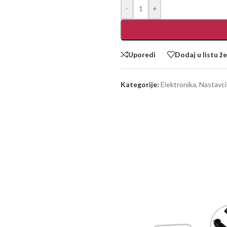
-
+
Uporedi
Dodaj u listu že
Kategorije:
Elektronika
,
Nastavci