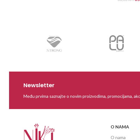
PROČITAJ
Newsletter
Među prvima saznajte o novim proizvodima, promocijama, akc
O NAMA
O nama