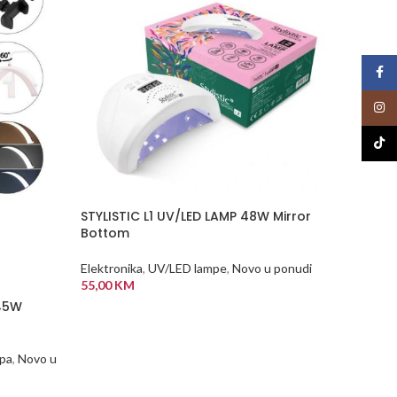
Face
Insta
TikTo
STYLISTIC L1 UV/LED LAMP 48W Mirror
Bottom
-17%
Elektronika
,
UV/LED lampe
,
Novo u ponudi
55,00
KM
NEMA
45W
NA Z
DODAJ U KORPU
ALIHI
UV/LED
mpa
,
Novo u
Elektron
60,00
KM