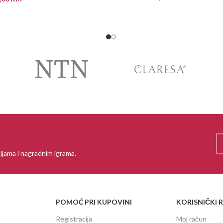
PROČITAJ VIŠE
 VIŠE
ijama i nagradnim igrama.
POMOĆ PRI KUPOVINI
KORISNIČKI 
Registracija
Moj račun