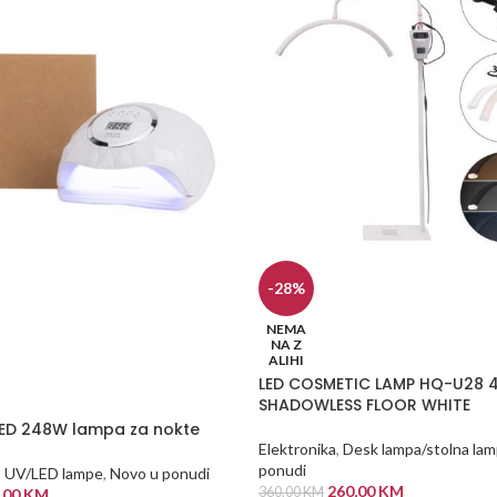
-28%
NEMA
NA Z
ALIHI
LED COSMETIC LAMP HQ-U28 
SHADOWLESS FLOOR WHITE
LED 248W lampa za nokte
Elektronika
,
Desk lampa/stolna la
ponudi
,
UV/LED lampe
,
Novo u ponudi
260,00
KM
360,00
KM
,00
KM