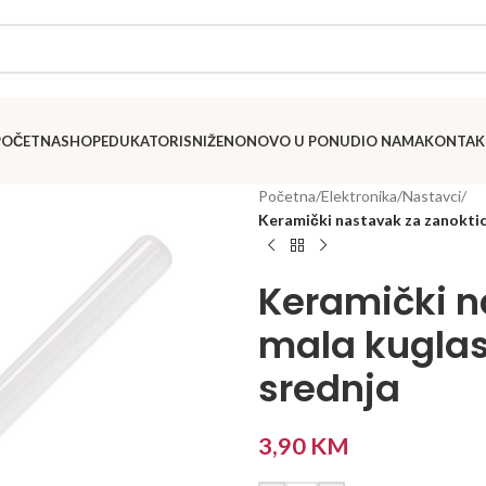
POČETNA
SHOP
EDUKATORI
SNIŽENO
NOVO U PONUDI
O NAMA
KONTAK
Početna
/
Elektronika
/
Nastavci
/
Keramički nastavak za zanoktice
Keramički n
mala kuglast
srednja
3,90
KM