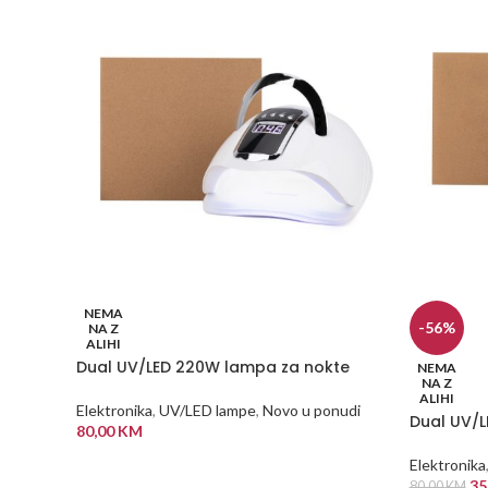
NEMA
-56%
NA Z
ALIHI
Dual UV/LED 220W lampa za nokte
NEMA
NA Z
ALIHI
Elektronika
,
UV/LED lampe
,
Novo u ponudi
Dual UV/
80,00
KM
PROČITAJ VIŠE
Elektronika
35
80,00
KM