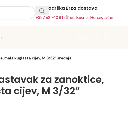
24h Podrška
Brza dostava
+387 62 740 815
Širom Bosne i Hercegovine
T
, mala kuglasta cijev, M 3/32” srednja
astavak za zanoktice,
a cijev, M 3/32”