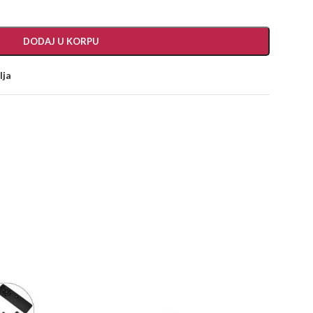
DODAJ U KORPU
lja