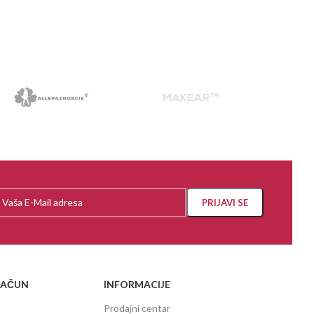
PROČI
RAČUN
INFORMACIJE
Prodajni centar