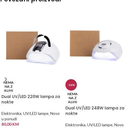
NEMA
-56%
NA Z
ALIHI
NEMA
Dual UV/LED 220W lampa za
NA Z
nokte
ALIHI
Dual UV/LED 248W lampa za
nokte
Elektronika
,
UV/LED lampe
,
Novo
u ponudi
80,00
KM
Elektronika
,
UV/LED lampe
,
Novo