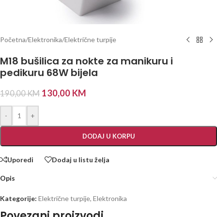
Početna
/
Elektronika
/
Električne turpije
M18 bušilica za nokte za manikuru i
pedikuru 68W bijela
130,00
KM
190,00
KM
-
+
DODAJ U KORPU
Uporedi
Dodaj u listu želja
Opis
Kategorije:
Električne turpije
,
Elektronika
Povezani proizvodi