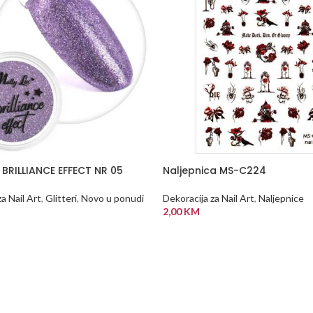
BRILLIANCE EFFECT NR 05
Naljepnica MS-C224
a Nail Art
,
Glitteri
,
Novo u ponudi
Dekoracija za Nail Art
,
Naljepnice
2,00
KM
 KORPU
DODAJ U KORPU