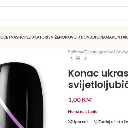
POČETNA
SHOP
EDUKATORI
SNIŽENO
NOVO U PONUDI
O NAMA
KONTAK
Početna
/
Dekoracija za Nail Art
/
Na
Konac ukras
svijetloljubi
1,00
KM
Nema na stanju
Uporedi
Dodaj u listu že