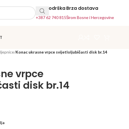
24h Podrška
Brza dostava
+387 62 740 815
Širom Bosne i Hercegovine
T
ljepnice
/
Konac ukrasne vrpce svijetloljubičasti disk br.14
ne vrpce
časti disk br.14
lja