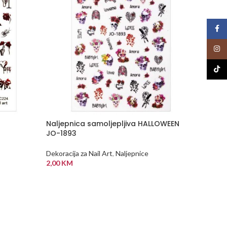
Face
Insta
TikTo
Naljepnica samoljepljiva HALLOWEEN
NEMA
JO-1893
NA Z
ALIHI
Prozirn
Dekoracija za Nail Art
,
Naljepnice
pečate
2,00
KM
kapica
DODAJ U KORPU
Dekoraci
5,00
K
PROČI