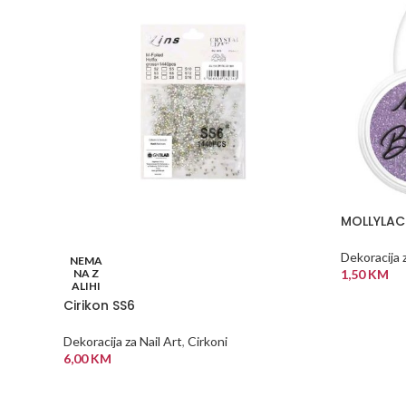
MOLLYLAC 
Dekoracija z
NEMA
NA Z
1,50
KM
ALIHI
DODAJ U
Cirikon SS6
Dekoracija za Nail Art
,
Cirkoni
6,00
KM
PROČITAJ VIŠE