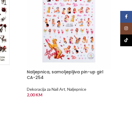
Face
Insta
TikTo
Naljepnica, samoljepljiva pin-up girl
PALU Ma
CA-254
Dekoraci
Dekoracija za Nail Art
,
Naljepnice
materija
2,00
KM
15,00
K
DODAJ U KORPU
DODA