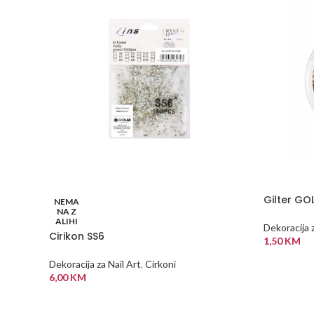
Gilter GO
NEMA
NA Z
ALIHI
Dekoracija z
Cirikon SS6
1,50
KM
DODAJ U
Dekoracija za Nail Art
,
Cirkoni
6,00
KM
PROČITAJ VIŠE