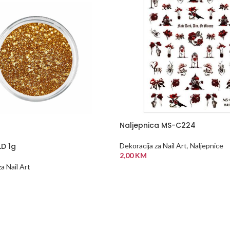
Naljepnica MS-C224
LD 1g
Dekoracija za Nail Art
,
Naljepnice
2,00
KM
a Nail Art
DODAJ U KORPU
 KORPU