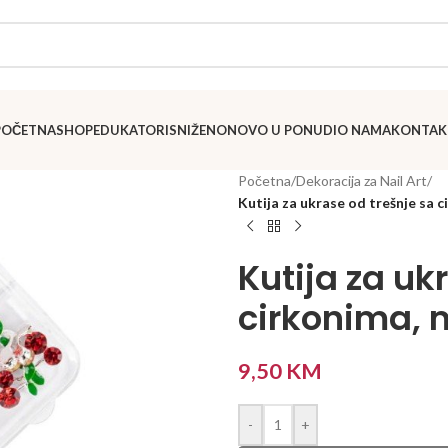
POČETNA
SHOP
EDUKATORI
SNIŽENO
NOVO U PONUDI
O NAMA
KONTAK
Početna
/
Dekoracija za Nail Art
/
Kutija za ukrase od trešnje sa 
Kutija za uk
cirkonima, 
9,50
KM
-
+