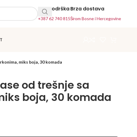
24h Podrška
Brza dostava
+387 62 740 815
Širom Bosne i Hercegovine
T
cirkonima, miks boja, 30 komada
rase od trešnje sa
miks boja, 30 komada