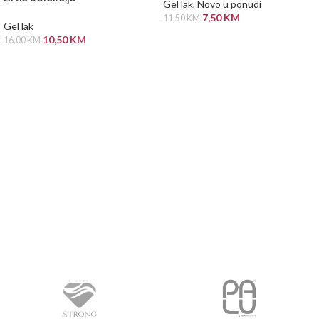
Gel lak
,
Novo u ponudi
7,50
KM
11,50
KM
Gel lak
DODAJ U KORPU
10,50
KM
16,00
KM
ODABERI OPCIJE