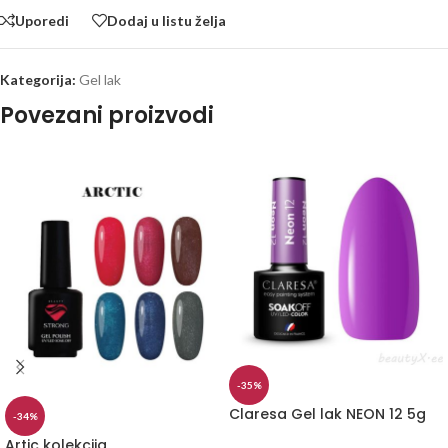
Uporedi
Dodaj u listu želja
Kategorija:
Gel lak
Povezani proizvodi
-35%
Claresa Gel lak NEON 12 5g
-34%
Artic kolekcija