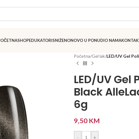
POČETNA
SHOP
EDUKATORI
SNIŽENO
NOVO U PONUDI
O NAMA
KONTAK
Početna
/
Gel lak
/
LED/UV Gel Pol
LED/UV Gel P
Black AlleL
6g
9,50
KM
-
+