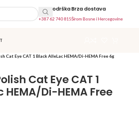
24h Podrška
Brza dostava
+387 62 740 815
Širom Bosne i Hercegovine
T
ish Cat Eye CAT 1 Black AlleLac HEMA/Di-HEMA Free 6g
olish Cat Eye CAT 1
ac HEMA/Di-HEMA Free