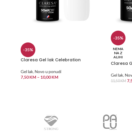
-35%
NEMA
-35%
NA Z
ALIHI
Claresa Gel lak Celebration
Claresa G
Gel lak
,
Novo u ponudi
Gel lak
,
Nov
7,50
KM
–
10,00
KM
7,
11,50
KM
ODABERI OPCIJE
PROČITAJ