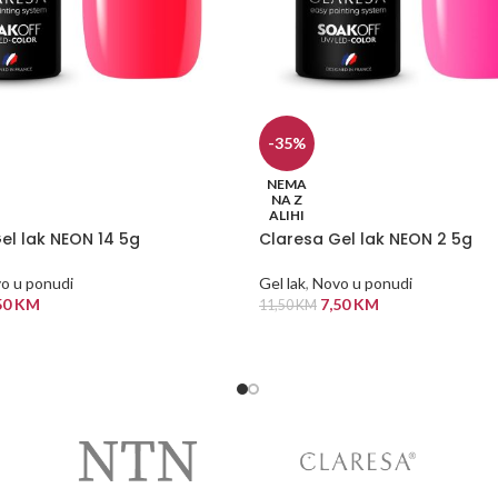
-35%
NEMA
NA Z
ALIHI
el lak NEON 14 5g
Claresa Gel lak NEON 2 5g
o u ponudi
Gel lak
,
Novo u ponudi
50
KM
7,50
KM
11,50
KM
 VIŠE
PROČITAJ VIŠE