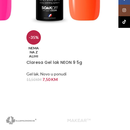
Insta
TikTo
-35%
London
NEMA
NA Z
Gel lak
ALIHI
16,00
K
Claresa Gel lak NEON 9 5g
ODABE
Gel lak
,
Novo u ponudi
7,50
KM
11,50
KM
PROČITAJ VIŠE