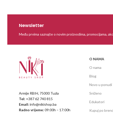
Newsletter
Među prvima saznajte o novim proizvodima, promocijama, akc
O NAMA
O nama
Blog
Novo u ponudi
Armije RBIH, 75000 Tuzla
Sniženo
Tel:
+387 62 740 815
Edukatori
Email:
info@nikishop.ba
Radno vrijeme:
09:00h – 17:00h
Kupuj po bren