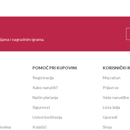
ijama i nagradnim igrama.
POMOĆ PRI KUPOVINI
KORISNIČKI 
Registracija
Moj račun
Kako naručiti?
Prijavi se
Način plaćanja
Vaše narudžbe
Sigurnost
Lista želja
Uslovi korištenja
Uporedi
dovima
Kolačići
Shop