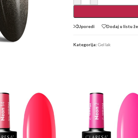
Uporedi
Dodaj u listu že
Kategorija:
Gel lak