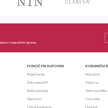
ijama i nagradnim igrama.
POMOĆ PRI KUPOVINI
KORISNIČKI 
Registracija
Moj račun
Kako naručiti?
Prijavi se
Način plaćanja
Vaše narudžbe
Sigurnost
Lista želja
Uslovi korištenja
Uporedi