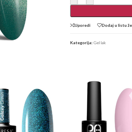
Uporedi
Dodaj u listu že
Kategorija:
Gel lak