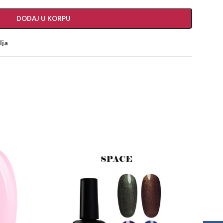
DODAJ U KORPU
lja