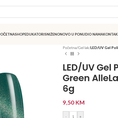
POČETNA
SHOP
EDUKATORI
SNIŽENO
NOVO U PONUDI
O NAMA
KONTAK
Početna
/
Gel lak
/
LED/UV Gel Pol
LED/UV Gel P
Green AlleL
6g
9,50
KM
-
+