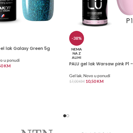
-38%
el lak Galaxy Green 5g
NEMA
NA Z
ALIHI
o u ponudi
PALU gel lak Warsaw pink P1 –
50
KM
 KORPU
Gel lak
,
Novo u ponudi
10,50
KM
17,00
KM
PROČITAJ VIŠE