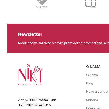
Newsletter
Među prvima saznajte o novim proizvodima, promocijama, akc
O NAMA
O nama
Blog
Novo u ponudi
Armije RBIH, 75000 Tuzla
Sniženo
Tel:
+387 62 740 815
Edukatori