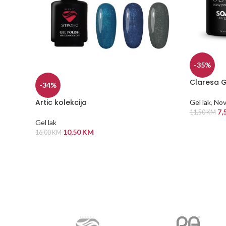
-35%
Claresa G
-34%
Artic kolekcija
Gel lak
,
Nov
7,
11,50
KM
Gel lak
DODAJ U
10,50
KM
16,00
KM
ODABERI OPCIJE