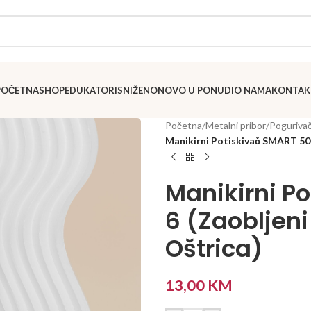
POČETNA
SHOP
EDUKATORI
SNIŽENO
NOVO U PONUDI
O NAMA
KONTAK
Početna
/
Metalni pribor
/
Poguriva
Manikirni Potiskivač SMART 50 T
Manikirni Po
6 (Zaobljeni
Oštrica)
13,00
KM