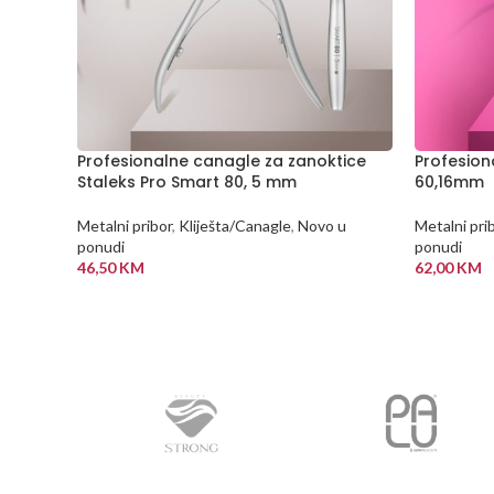
Profesionalne canagle za zanoktice
Profesion
Staleks Pro Smart 80, 5 mm
60,16mm
Metalni pribor
,
Kliješta/Canagle
,
Novo u
Metalni pri
ponudi
ponudi
46,50
KM
62,00
KM
DODAJ U KORPU
DODAJ U