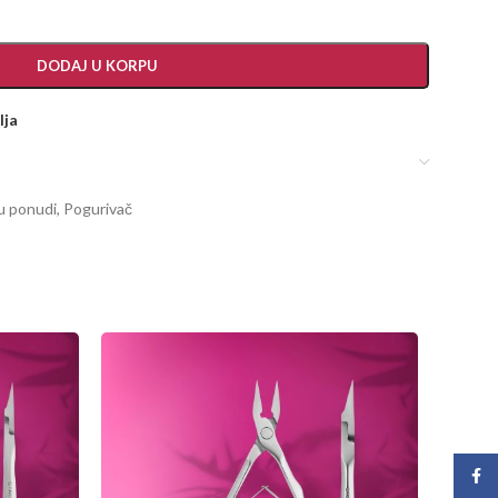
DODAJ U KORPU
lja
u ponudi
,
Pogurivač
Face