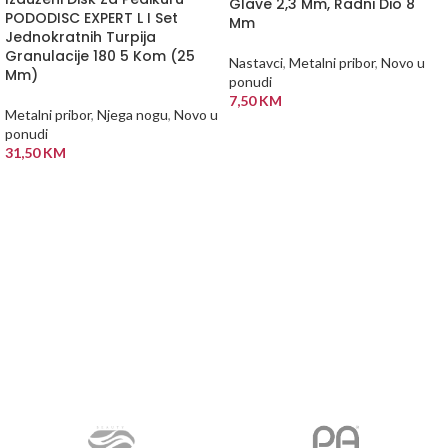
Glave 2,3 Mm, Radni Dio 8
PODODISC EXPERT L I Set
Mm
Jednokratnih Turpija
Granulacije 180 5 Kom (25
Nastavci
,
Metalni pribor
,
Novo u
Mm)
ponudi
7,50
KM
Metalni pribor
,
Njega nogu
,
Novo u
DODAJ U KORPU
ponudi
31,50
KM
PROČITAJ VIŠE