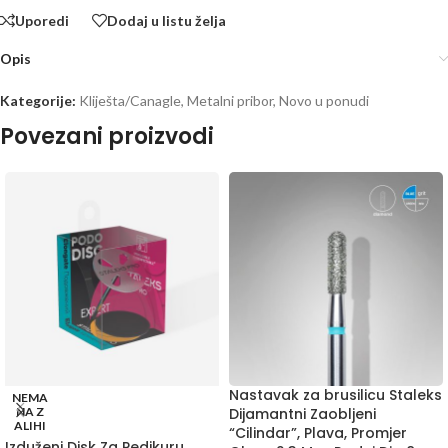
Uporedi
Dodaj u listu želja
Opis
Kategorije:
Kliješta/Canagle
,
Metalni pribor
,
Novo u ponudi
Povezani proizvodi
Nastavak za brusilicu Staleks
NEMA
NA Z
Dijamantni Zaobljeni
ALIHI
“Cilindar”, Plava, Promjer
Izduženi Disk Za Pedikuru