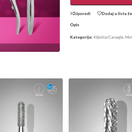
Uporedi
Dodaj u listu že
Opis
Kategorije:
Kliješta/Canagle
,
Met