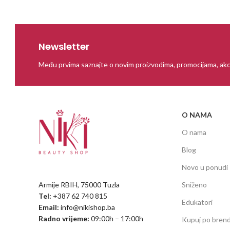
Newsletter
Među prvima saznajte o novim proizvodima, promocijama, akc
O NAMA
O nama
Blog
Novo u ponudi
Armije RBIH, 75000 Tuzla
Sniženo
Tel:
+387 62 740 815
Edukatori
Email:
info@nikishop.ba
Radno vrijeme:
09:00h – 17:00h
Kupuj po bren