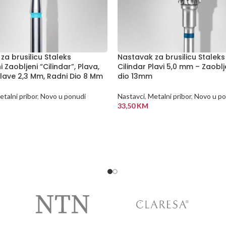
za brusilicu Staleks
Nastavak za brusilicu Staleks
 Zaobljeni “Cilindar”, Plava,
Cilindar Plavi 5,0 mm – Zaoblj
lave 2,3 Mm, Radni Dio 8 Mm
dio 13mm
talni pribor
,
Novo u ponudi
Nastavci
,
Metalni pribor
,
Novo u po
33,50
KM
 KORPU
DODAJ U KORPU