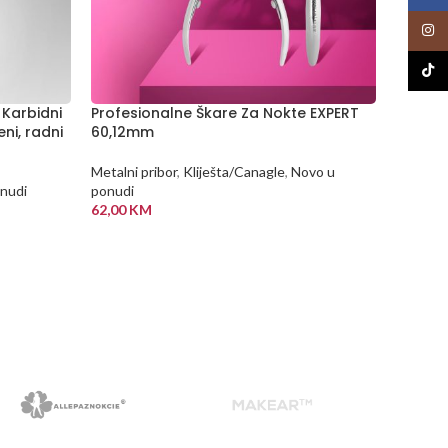
Insta
TikTo
 Karbidni
Profesionalne Škare Za Nokte EXPERT
Profes
eni, radni
60,12mm
SMART 
Metalni pribor
,
Kliješta/Canagle
,
Novo u
Metalni 
nudi
ponudi
ponudi
62,00
KM
45,50
K
DODAJ U KORPU
DODA