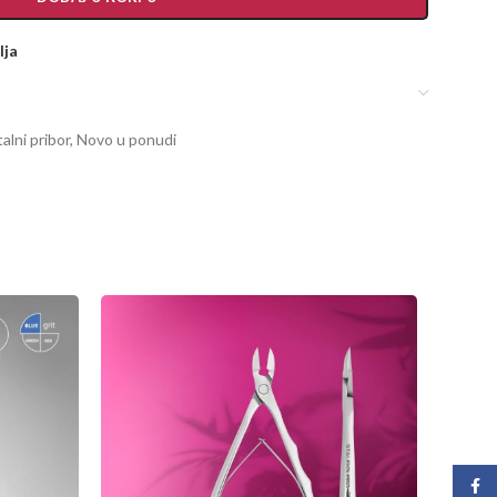
lja
alni pribor
,
Novo u ponudi
Face