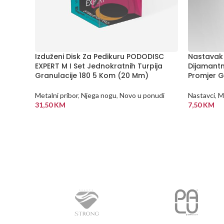
Izduženi Disk Za Pedikuru PODODISC
Nastavak 
EXPERT M I Set Jednokratnih Turpija
Dijamantni
Granulacije 180 5 Kom (20 Mm)
Promjer G
Metalni pribor
,
Njega nogu
,
Novo u ponudi
Nastavci
,
Me
31,50
KM
7,50
KM
DODAJ U KORPU
DODAJ U