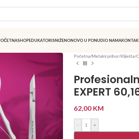
POČETNA
SHOP
EDUKATORI
SNIŽENO
NOVO U PONUDI
O NAMA
KONTAK
Početna
/
Metalni pribor
/
Kliješta/
Profesional
EXPERT 60,
62,00
KM
-
+