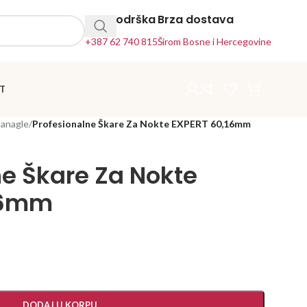
24h Podrška
Brza dostava
+387 62 740 815
Širom Bosne i Hercegovine
T
Canagle
/
Profesionalne Škare Za Nokte EXPERT 60,16mm
ne Škare Za Nokte
16mm
DODAJ U KORPU