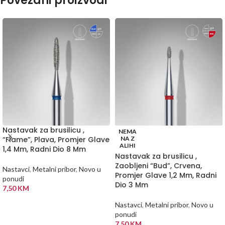
Povezani proizvodi
Nastavak za brusilicu ,
NEMA
“Flame”, Plava, Promjer Glave
NA Z
ALIHI
1,4 Mm, Radni Dio 8 Mm
Nastavak za brusilicu ,
Zaobljeni “Bud”, Crvena,
Nastavci
,
Metalni pribor
,
Novo u
Promjer Glave 1,2 Mm, Radni
ponudi
Dio 3 Mm
7,50
KM
DODAJ U KORPU
Nastavci
,
Metalni pribor
,
Novo u
ponudi
7,50
KM