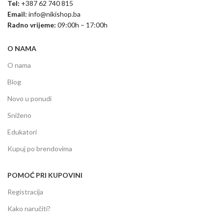
Tel:
+387 62 740 815
Email:
info@nikishop.ba
Radno vrijeme:
09:00h – 17:00h
O NAMA
O nama
Blog
Novo u ponudi
Sniženo
Edukatori
Kupuj po brendovima
POMOĆ PRI KUPOVINI
Registracija
Kako naručiti?