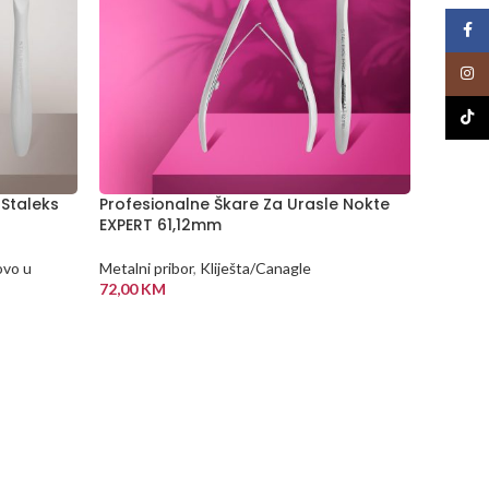
Face
Insta
TikTo
 Staleks
Profesionalne Škare Za Urasle Nokte
Profes
EXPERT 61,12mm
Stalek
vo u
Metalni pribor
,
Kliješta/Canagle
Metalni 
72,00
KM
ponudi
41,50
K
DODAJ U KORPU
DODA