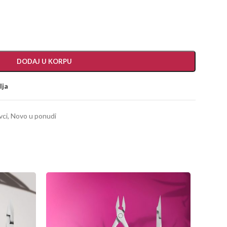
DODAJ U KORPU
lja
vci
,
Novo u ponudi