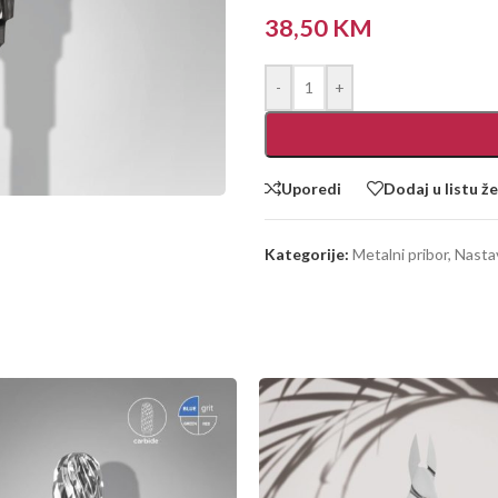
38,50
KM
-
+
Uporedi
Dodaj u listu že
Kategorije:
Metalni pribor
,
Nasta