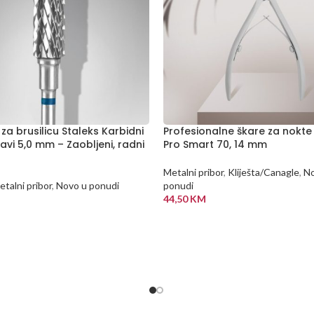
za brusilicu Staleks Karbidni
Profesionalne škare za nokte
lavi 5,0 mm – Zaobljeni, radni
Pro Smart 70, 14 mm
Metalni pribor
,
Kliješta/Canagle
,
No
talni pribor
,
Novo u ponudi
ponudi
44,50
KM
 KORPU
DODAJ U KORPU