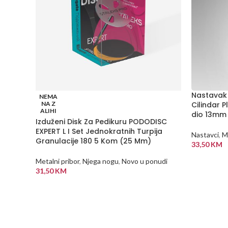
Nastavak 
NEMA
NA Z
Cilindar P
ALIHI
dio 13mm
Izduženi Disk Za Pedikuru PODODISC
EXPERT L I Set Jednokratnih Turpija
Nastavci
,
Me
Granulacije 180 5 Kom (25 Mm)
33,50
KM
DODAJ U
Metalni pribor
,
Njega nogu
,
Novo u ponudi
31,50
KM
PROČITAJ VIŠE