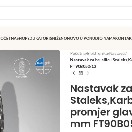
POČETNA
SHOP
EDUKATORI
SNIŽENO
NOVO U PONUDI
O NAMA
KONTAK
Početna
/
Elektronika
/
Nastavci
/
Nastavak za brusilicu Staleks,K
FT90B050/13
Nastavak za
Staleks,Karb
promjer gla
mm FT90B0