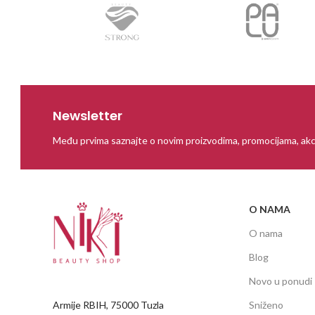
Newsletter
Među prvima saznajte o novim proizvodima, promocijama, akc
O NAMA
O nama
Blog
Novo u ponudi
Armije RBIH, 75000 Tuzla
Sniženo