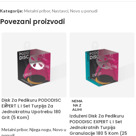
Kategorije:
Metalni pribor
,
Nastavci
,
Novo u ponudi
Povezani proizvodi
Disk Za Pedikuru PODODISC
NEMA
EXPERT L I Set Turpija Za
NA Z
ALIHI
Jednokratnu Upotrebu 180
Izduženi Disk Za Pedikuru
Grit (5 Kom)
PODODISC EXPERT L I Set
Jednokratnih Turpija
Metalni pribor
,
Njega nogu
,
Novo u
Granulacije 180 5 Kom (25
ponudi