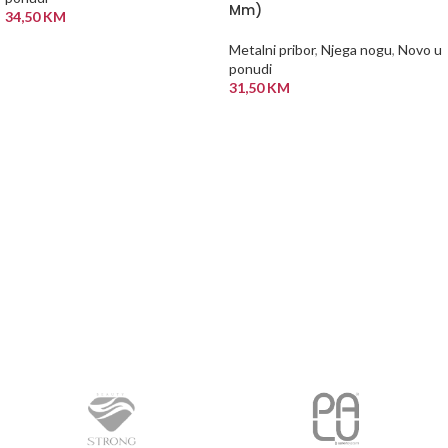
Mm)
34,50
KM
DODAJ U KORPU
Metalni pribor
,
Njega nogu
,
Novo u
ponudi
31,50
KM
PROČITAJ VIŠE