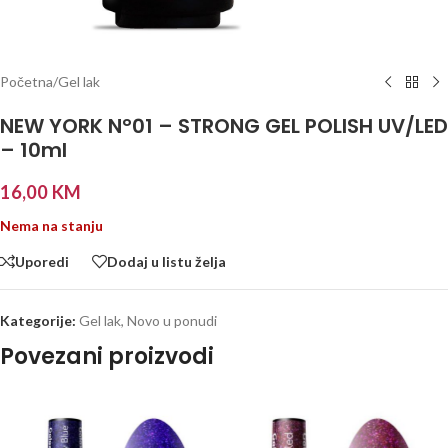
Početna
/
Gel lak
NEW YORK N°01 – STRONG GEL POLISH UV/LED
– 10ml
16,00
KM
Nema na stanju
Uporedi
Dodaj u listu želja
Kategorije:
Gel lak
,
Novo u ponudi
Povezani proizvodi