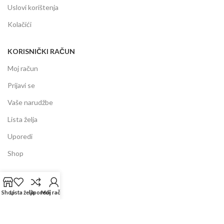
Uslovi korištenja
Kolačići
KORISNIČKI RAČUN
Moj račun
Prijavi se
Vaše narudžbe
Lista želja
Uporedi
Shop
INFORMACIJE
Shop
Lista želja
Uporedi
Moj račun
Prodajni centar
Garancija