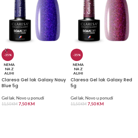
-35%
-35%
NEMA
NEMA
NA Z
NA Z
ALIHI
ALIHI
Claresa Gel lak Galaxy Nauy
Claresa Gel lak Galaxy Red
Blue 5g
5g
Gel lak
,
Novo u ponudi
Gel lak
,
Novo u ponudi
7,50
KM
7,50
KM
11,50
KM
11,50
KM
PROČITAJ VIŠE
PROČITAJ VIŠE