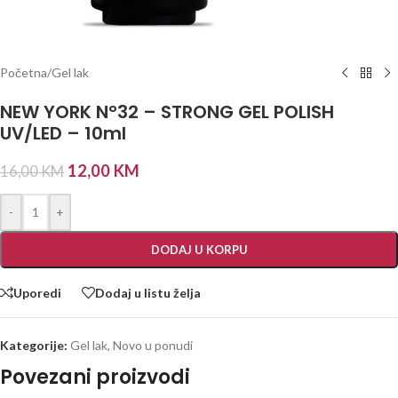
Početna
/
Gel lak
NEW YORK N°32 – STRONG GEL POLISH
UV/LED – 10ml
12,00
KM
16,00
KM
-
+
DODAJ U KORPU
Uporedi
Dodaj u listu želja
Kategorije:
Gel lak
,
Novo u ponudi
Povezani proizvodi