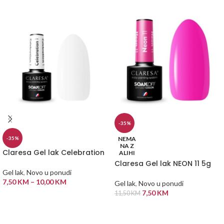
-35%
NEMA
-35%
NA Z
Claresa Gel lak Celebration
ALIHI
Claresa Gel lak NEON 11 5g
Gel lak
,
Novo u ponudi
7,50
KM
–
10,00
KM
Gel lak
,
Novo u ponudi
7,50
KM
11,50
KM
ODABERI OPCIJE
PROČITAJ VIŠE