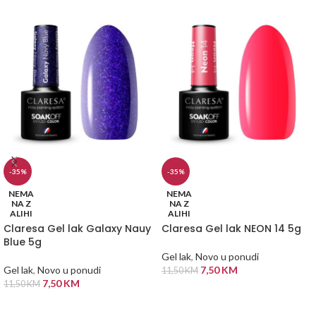
-35%
-35%
NEMA
NEMA
NA Z
NA Z
ALIHI
ALIHI
Claresa Gel lak Galaxy Nauy
Claresa Gel lak NEON 14 5g
Blue 5g
Gel lak
,
Novo u ponudi
Gel lak
,
Novo u ponudi
7,50
KM
11,50
KM
7,50
KM
11,50
KM
PROČITAJ VIŠE
PROČITAJ VIŠE