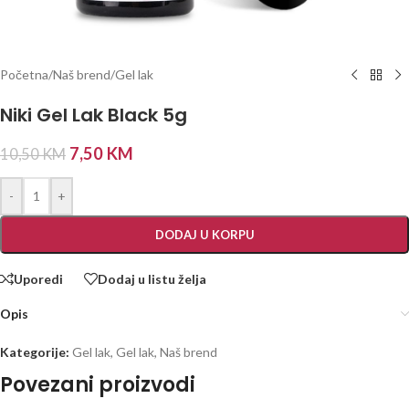
Početna
/
Naš brend
/
Gel lak
Niki Gel Lak Black 5g
7,50
KM
10,50
KM
-
+
DODAJ U KORPU
Uporedi
Dodaj u listu želja
Opis
Kategorije:
Gel lak
,
Gel lak
,
Naš brend
Povezani proizvodi