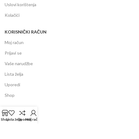
Uslovi korištenja
Kolačići
KORISNIČKI RAČUN
Moj račun
Prijavi se
Vaše narudžbe
Lista želja
Uporedi
Shop
INFORMACIJE
Shop
Lista želja
Uporedi
Moj račun
Prodajni centar
Garancija