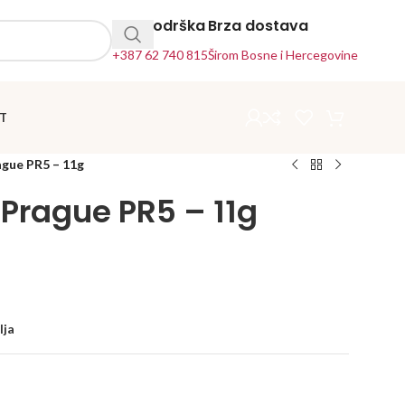
24h Podrška
Brza dostava
+387 62 740 815
Širom Bosne i Hercegovine
T
ague PR5 – 11g
 Prague PR5 – 11g
lja