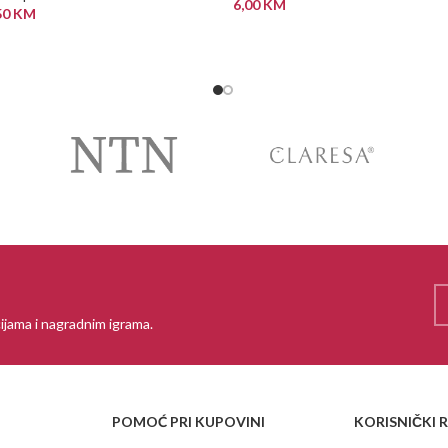
6,00
KM
50
KM
PROČITAJ VIŠE
 VIŠE
ijama i nagradnim igrama.
POMOĆ PRI KUPOVINI
KORISNIČKI 