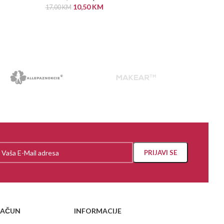
10,50
KM
17,00
KM
PROČITAJ VIŠE
RAČUN
INFORMACIJE