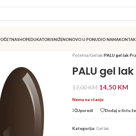
POČETNA
SHOP
EDUKATORI
SNIŽENO
NOVO U PONUDI
O NAMA
KONTAK
Početna
/
Gel lak
/
PALU gel lak Pr
PALU gel lak
14,50
KM
17,00
KM
Nema na stanju
Uporedi
Dodaj u listu že
Kategorija:
Gel lak