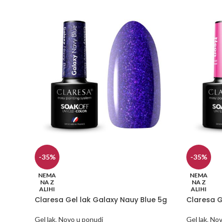
-35%
-35%
NEMA
NEMA
NA Z
NA Z
ALIHI
ALIHI
Claresa Gel lak Galaxy Nauy Blue 5g
Claresa G
Gel lak
,
Novo u ponudi
Gel lak
,
Nov