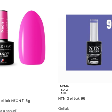
NEMA
NA Z
ALIHI
NTN Gel Lak 96
el lak NEON 11 5g
Gel lak
o u ponudi