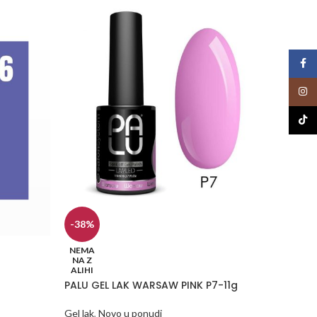
Face
Insta
TikTo
-38%
-50%
PALU G
NEMA
NA Z
ALIHI
Gel lak
,
PALU GEL LAK WARSAW PINK P7-11g
17,00
KM
DODA
Gel lak
,
Novo u ponudi