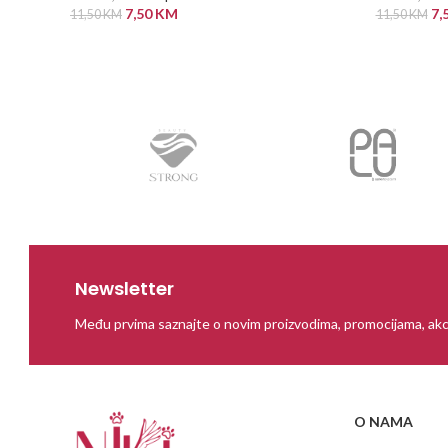
7,50
KM
7,
11,50
KM
11,50
KM
PROČITAJ VIŠE
PROČITAJ
Newsletter
Među prvima saznajte o novim proizvodima, promocijama, akc
O NAMA