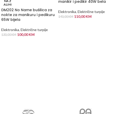
NA Z
manikir i pedikir 40W bela
ALIHI
DM202 No Name bušilica za
Elektronika
,
Električne turpije
nokte za manikuru i pedikuru
110,00
KM
140,00
KM
65W bijela
DODAJ U KORPU
Elektronika
,
Električne turpije
100,00
KM
130,00
KM
PROČITAJ VIŠE