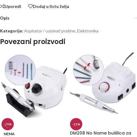
Uporedi
Dodaj u listu želja
Opis
Kategorije:
Aspirator / usisivač prašine
,
Elektronika
Povezani proizvodi
-23%
-21%
DM208 No Name bušilica za
NEMA