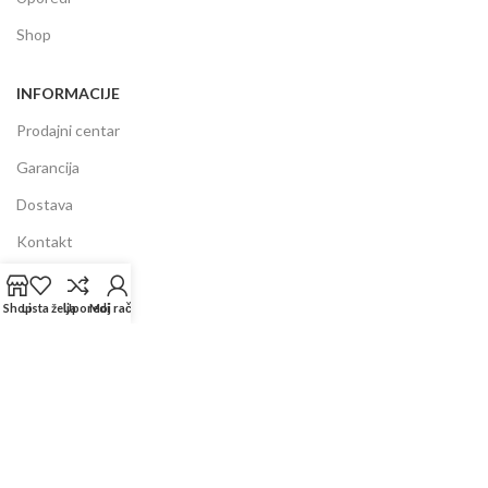
Shop
INFORMACIJE
Prodajni centar
Garancija
Dostava
Kontakt
Servis
Shop
Lista želja
Uporedi
Moj račun
FAQ
Copyright ©
2025
Beauty Niki Shop
| Sva prava pridržana! | Created by
Vonito
Kolačići se koriste kako bi se naša web stranica što bolje
iskoristila. Posjetom ove stranice prihvatate upotrebu