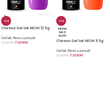
-35%
-35%
Claresa Gel lak NEON 12 5g
NEMA
NA Z
ALIHI
Gel lak
,
Novo u ponudi
Claresa Gel lak NEON 9 5g
7,50
KM
11,50
KM
DODAJ U KORPU
Gel lak
,
Novo u ponudi
7,50
KM
11,50
KM
PROČITAJ VIŠE