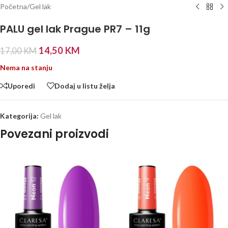
Početna
/
Gel lak
PALU gel lak Prague PR7 – 11g
14,50
KM
17,00
KM
Nema na stanju
Uporedi
Dodaj u listu želja
Kategorija:
Gel lak
Povezani proizvodi