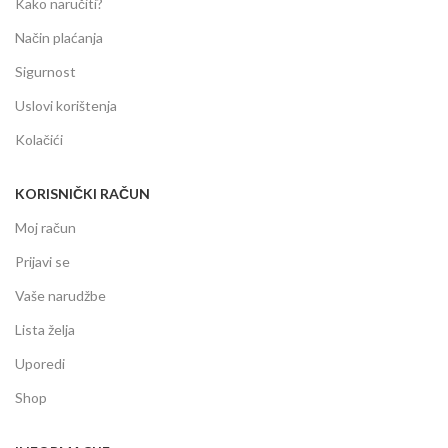
Kako naručiti?
Način plaćanja
Sigurnost
Uslovi korištenja
Kolačići
KORISNIČKI RAČUN
Moj račun
Prijavi se
Vaše narudžbe
Lista želja
Uporedi
Shop