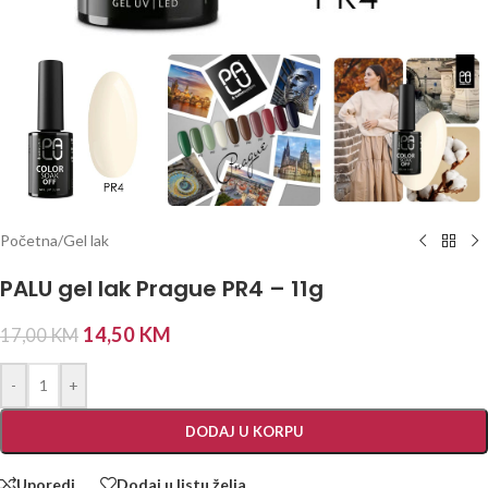
Početna
/
Gel lak
PALU gel lak Prague PR4 – 11g
14,50
KM
17,00
KM
-
+
DODAJ U KORPU
Uporedi
Dodaj u listu želja