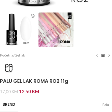
Početna
/
Gel lak
PALU GEL LAK ROMA RO2 11g
12,50
KM
17,00
KM
BREND
Palu