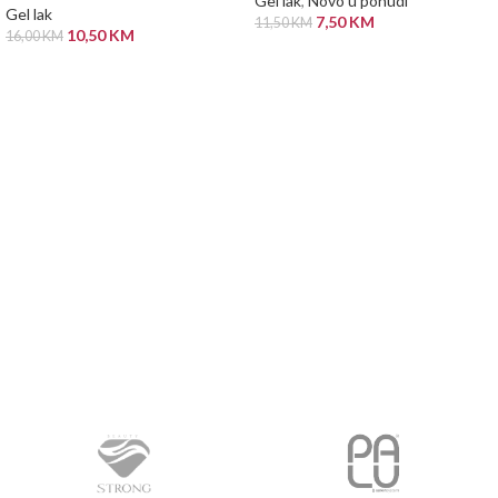
Gel lak
,
Novo u ponudi
Gel lak
7,50
KM
11,50
KM
10,50
KM
16,00
KM
DODAJ U KORPU
ODABERI OPCIJE