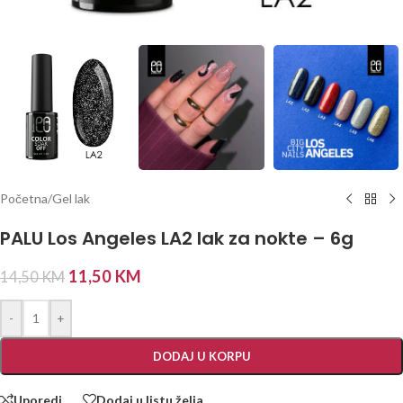
Početna
/
Gel lak
PALU Los Angeles LA2 lak za nokte – 6g
11,50
KM
14,50
KM
-
+
DODAJ U KORPU
Uporedi
Dodaj u listu želja