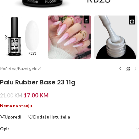
Početna
/
Bazni gelovi
Palu Rubber Base 23 11g
17,00
KM
21,00
KM
Nema na stanju
Uporedi
Dodaj u listu želja
Opis