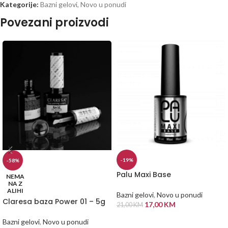
Kategorije:
Bazni gelovi
,
Novo u ponudi
Povezani proizvodi
-19%
-58%
Palu Maxi Base
NEMA
NA Z
ALIHI
Bazni gelovi
,
Novo u ponudi
Claresa baza Power 01 – 5g
17,00
KM
21,00
KM
DODAJ U KORPU
Bazni gelovi
,
Novo u ponudi