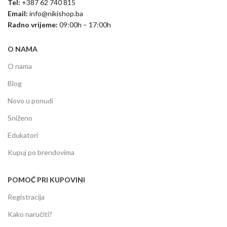
Tel:
+387 62 740 815
Email:
info@nikishop.ba
Radno vrijeme:
09:00h – 17:00h
O NAMA
O nama
Blog
Novo u ponudi
Sniženo
Edukatori
Kupuj po brendovima
POMOĆ PRI KUPOVINI
Registracija
Kako naručiti?