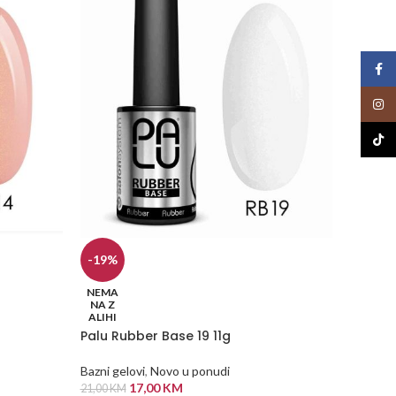
Face
Insta
TikTo
-19%
-50%
Palu R
NEMA
NA Z
ALIHI
Bazni ge
Palu Rubber Base 19 11g
21,00
KM
DODA
Bazni gelovi
,
Novo u ponudi
17,00
KM
21,00
KM