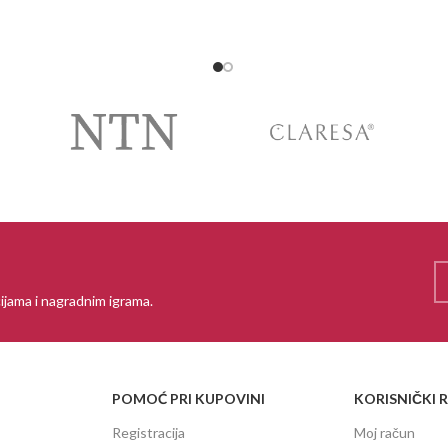
PROČITAJ VIŠE
ijama i nagradnim igrama.
POMOĆ PRI KUPOVINI
KORISNIČKI 
Registracija
Moj račun