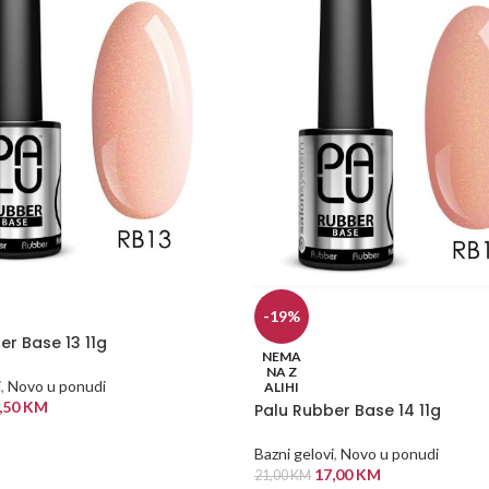
-19%
er Base 13 11g
NEMA
NA Z
i
,
Novo u ponudi
ALIHI
,50
KM
Palu Rubber Base 14 11g
 KORPU
Bazni gelovi
,
Novo u ponudi
17,00
KM
21,00
KM