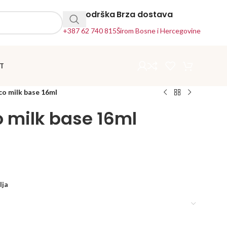
24h Podrška
Brza dostava
+387 62 740 815
Širom Bosne i Hercegovine
T
co milk base 16ml
o milk base 16ml
lja