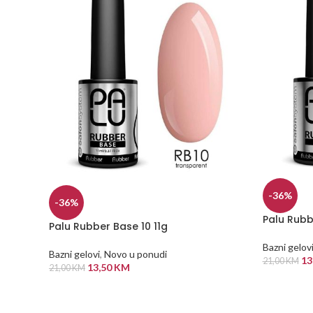
-36%
-36%
Palu Rubb
Palu Rubber Base 10 11g
Bazni gelov
Bazni gelovi
,
Novo u ponudi
13
21,00
KM
13,50
KM
21,00
KM
DODAJ U
DODAJ U KORPU