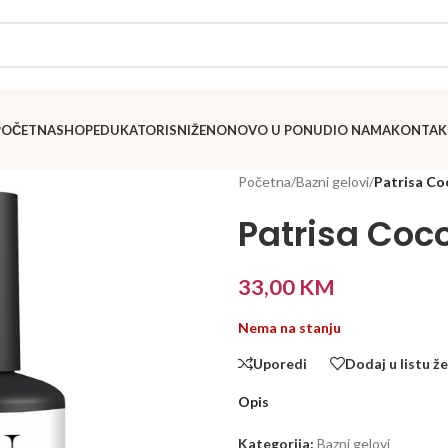
POČETNA
SHOP
EDUKATORI
SNIŽENO
NOVO U PONUDI
O NAMA
KONTAK
Početna
/
Bazni gelovi
/
Patrisa Co
Patrisa Coc
33,00
KM
Nema na stanju
Uporedi
Dodaj u listu že
Opis
Kategorija:
Bazni gelovi