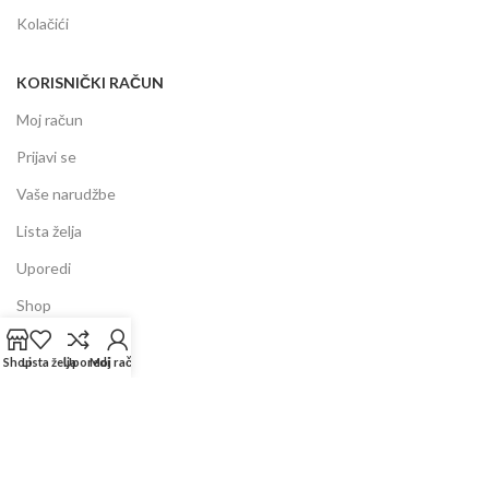
Kolačići
KORISNIČKI RAČUN
Moj račun
Prijavi se
Vaše narudžbe
Lista želja
Uporedi
Shop
Shop
INFORMACIJE
Lista želja
Uporedi
Moj račun
Prodajni centar
Garancija
Dostava