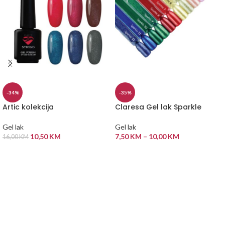
-34%
-35%
Artic kolekcija
Claresa Gel lak Sparkle
Gel lak
Gel lak
10,50
KM
7,50
KM
–
10,00
KM
16,00
KM
ODABERI OPCIJE
ODABERI OPCIJE