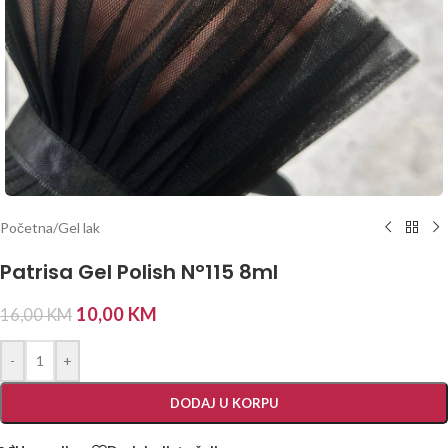
Početna
/
Gel lak
Patrisa Gel Polish N°115 8ml
10,00
KM
16,00
KM
-
+
DODAJ U KORPU