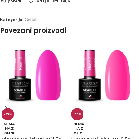
Uporedi
Dodaj u listu želja
Kategorija:
Gel lak
Povezani proizvodi
-35%
-35%
NEMA
NEMA
NA Z
NA Z
ALIHI
ALIHI