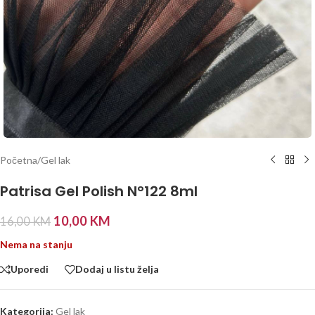
Početna
/
Gel lak
Patrisa Gel Polish N°122 8ml
10,00
KM
16,00
KM
Nema na stanju
Uporedi
Dodaj u listu želja
Kategorija:
Gel lak