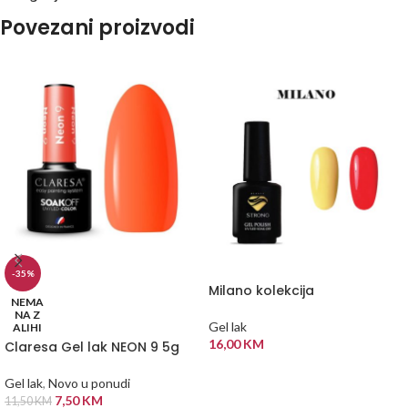
Povezani proizvodi
-35%
Milano kolekcija
NEMA
NA Z
Gel lak
ALIHI
16,00
KM
Claresa Gel lak NEON 9 5g
ODABERI OPCIJE
Gel lak
,
Novo u ponudi
7,50
KM
11,50
KM