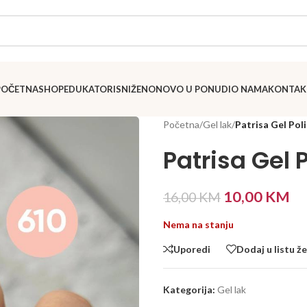
POČETNA
SHOP
EDUKATORI
SNIŽENO
NOVO U PONUDI
O NAMA
KONTAK
Početna
/
Gel lak
/
Patrisa Gel Pol
Patrisa Gel 
10,00
KM
16,00
KM
Nema na stanju
Uporedi
Dodaj u listu že
Kategorija:
Gel lak