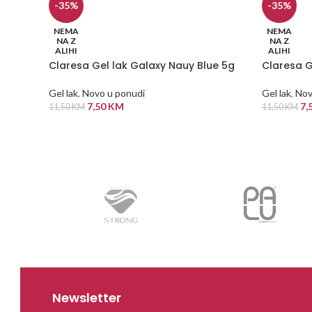
-35%
-35%
NEMA
NEMA
NA Z
NA Z
ALIHI
ALIHI
Claresa Gel lak Galaxy Nauy Blue 5g
Claresa G
Gel lak
,
Novo u ponudi
Gel lak
,
Nov
7,50
KM
7,
11,50
KM
11,50
KM
PROČITAJ VIŠE
PROČITAJ
Newsletter