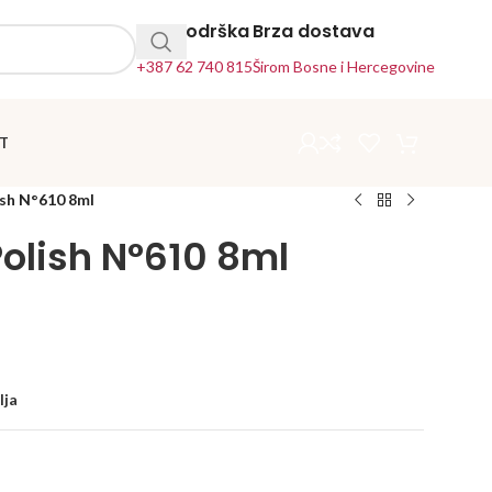
24h Podrška
Brza dostava
+387 62 740 815
Širom Bosne i Hercegovine
T
ish N°610 8ml
Polish N°610 8ml
lja