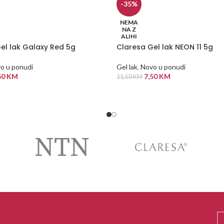
-35%
NEMA
NA Z
ALIHI
el lak Galaxy Red 5g
Claresa Gel lak NEON 11 5g
o u ponudi
Gel lak
,
Novo u ponudi
50
KM
7,50
KM
11,50
KM
 VIŠE
PROČITAJ VIŠE