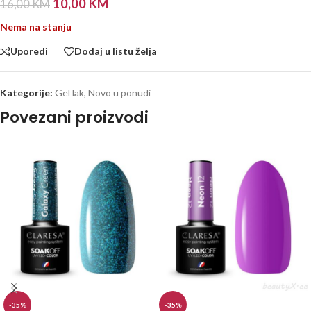
10,00
KM
16,00
KM
Nema na stanju
Uporedi
Dodaj u listu želja
Kategorije:
Gel lak
,
Novo u ponudi
Povezani proizvodi
-35%
-35%