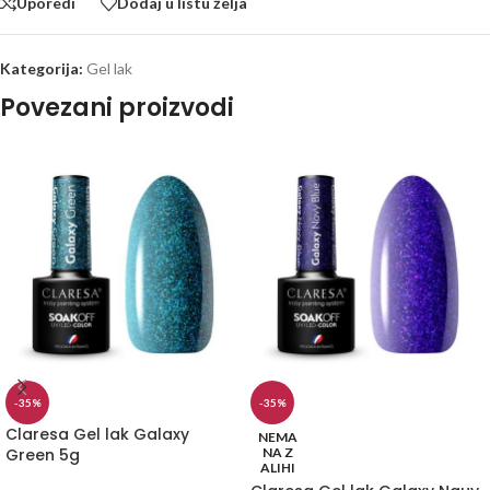
Uporedi
Dodaj u listu želja
Kategorija:
Gel lak
Povezani proizvodi
-35%
-35%
Claresa Gel lak Galaxy
NEMA
Green 5g
NA Z
ALIHI