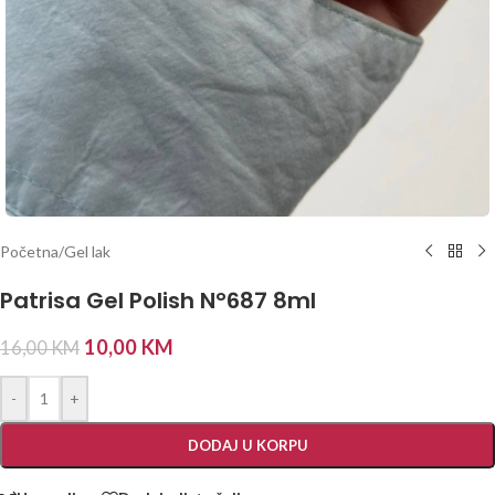
Početna
/
Gel lak
Patrisa Gel Polish N°687 8ml
10,00
KM
16,00
KM
-
+
DODAJ U KORPU