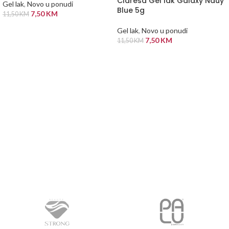
Claresa Gel lak Galaxy Nauy
Gel lak
,
Novo u ponudi
Blue 5g
7,50
KM
11,50
KM
DODAJ U KORPU
Gel lak
,
Novo u ponudi
7,50
KM
11,50
KM
PROČITAJ VIŠE