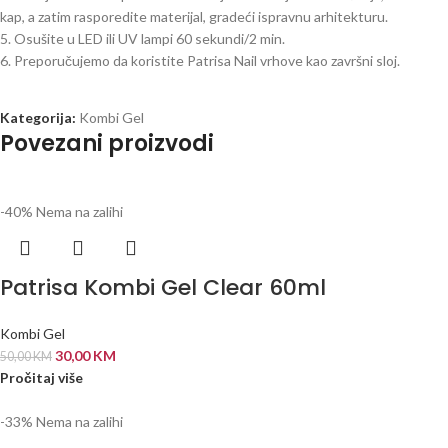
kap, a zatim rasporedite materijal, gradeći ispravnu arhitekturu.
5. Osušite u LED ili UV lampi 60 sekundi/2 min.
6. Preporučujemo da koristite Patrisa Nail vrhove kao završni sloj.
Kategorija:
Kombi Gel
Povezani proizvodi
-40%
Nema na zalihi
Patrisa Kombi Gel Clear 60ml
Kombi Gel
30,00
KM
50,00
KM
Pročitaj više
-33%
Nema na zalihi