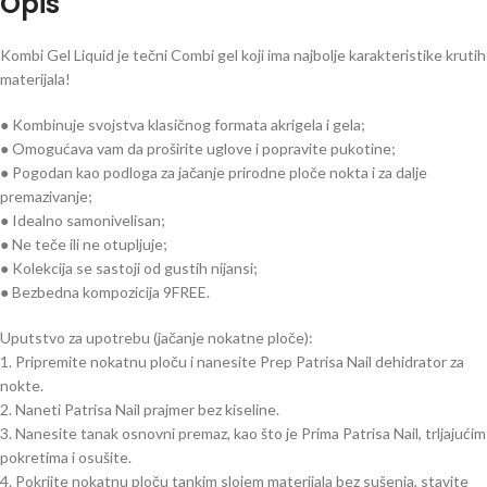
Opis
Kombi Gel Liquid je tečni Combi gel koji ima najbolje karakteristike krutih
materijala!
● Kombinuje svojstva klasičnog formata akrigela i gela;
● Omogućava vam da proširite uglove i popravite pukotine;
● Pogodan kao podloga za jačanje prirodne ploče nokta i za dalje
premazivanje;
● Idealno samonivelisan;
● Ne teče ili ne otupljuje;
● Kolekcija se sastoji od gustih nijansi;
● Bezbedna kompozicija 9FREE.
Uputstvo za upotrebu (jačanje nokatne ploče):
1. Pripremite nokatnu ploču i nanesite Prep Patrisa Nail dehidrator za
nokte.
2. Naneti Patrisa Nail prajmer bez kiseline.
3. Nanesite tanak osnovni premaz, kao što je Prima Patrisa Nail, trljajućim
pokretima i osušite.
4. Pokrijte nokatnu ploču tankim slojem materijala bez sušenja, stavite