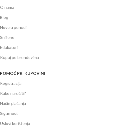
O nama
Blog
Novo u ponudi
Sniženo
Edukatori
Kupuj po brendovima
POMOĆ PRI KUPOVINI
Registracija
Kako naručiti?
Način plaćanja
Sigurnost
Uslovi korištenja