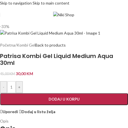
Skip to navigation
Skip to main content
-33%
Početna
/
Kombi Gel
Back to products
Patrisa Kombi Gel Liquid Medium Aqua
30ml
30,00
KM
45,00
KM
-
+
DODAJ U KORPU
Uporedi
Dodaj u listu želja
Opis