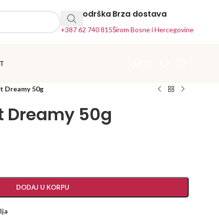
24h Podrška
Brza dostava
+387 62 740 815
Širom Bosne i Hercegovine
T
fit Dreamy 50g
fit Dreamy 50g
DODAJ U KORPU
lja