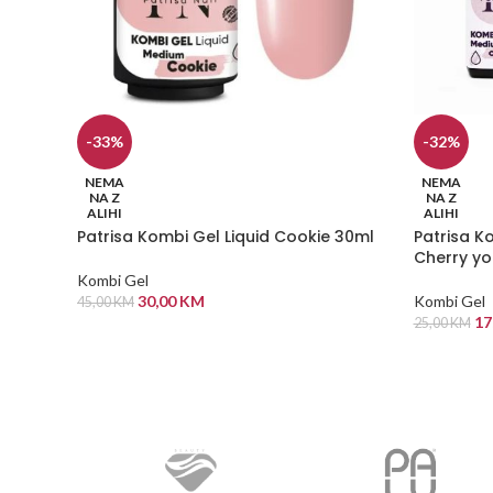
-33%
-32%
NEMA
NEMA
NA Z
NA Z
ALIHI
ALIHI
Patrisa Kombi Gel Liquid Cookie 30ml
Patrisa K
Cherry yo
Kombi Gel
30,00
KM
Kombi Gel
45,00
KM
17
25,00
KM
PROČITAJ VIŠE
PROČITAJ