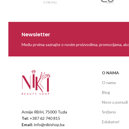
Newsletter
Među prvima saznajte o novim proizvodima, promocijama, akc
O NAMA
O nama
Blog
Novo u ponudi
Armije RBIH, 75000 Tuzla
Sniženo
Tel:
+387 62 740 815
Edukatori
Email:
info@nikishop.ba