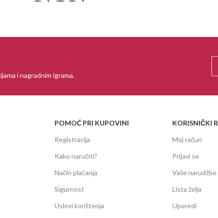
ijama i nagradnim igrama.
POMOĆ PRI KUPOVINI
KORISNIČKI 
Registracija
Moj račun
Kako naručiti?
Prijavi se
Način plaćanja
Vaše narudžbe
Sigurnost
Lista želja
Uslovi korištenja
Uporedi