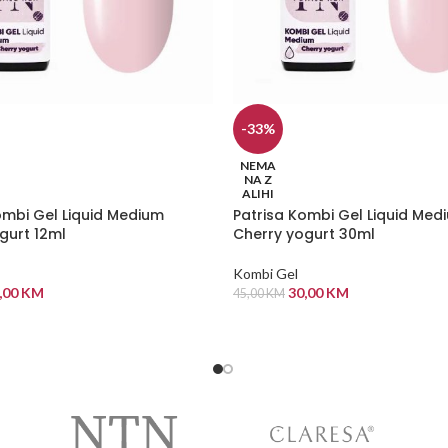
-33%
NEMA
NA Z
ALIHI
ombi Gel Liquid Medium
Patrisa Kombi Gel Liquid Med
gurt 12ml
Cherry yogurt 30ml
Kombi Gel
,00
KM
30,00
KM
45,00
KM
 VIŠE
PROČITAJ VIŠE