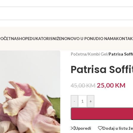
POČETNA
SHOP
EDUKATORI
SNIŽENO
NOVO U PONUDI
O NAMA
KONTAK
Početna
/
Kombi Gel
/
Patrisa Sof
Patrisa Sof
25,00
KM
45,00
KM
-
+
Uporedi
Dodaj u listu že