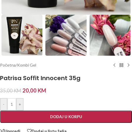
Početna
/
Kombi Gel
Patrisa Soffit Innocent 35g
20,00
KM
35,00
KM
-
+
DODAJ U KORPU
Uporedi
Dodaj u listu želja