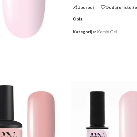
Uporedi
Dodaj u listu že
Opis
Kategorija:
Kombi Gel