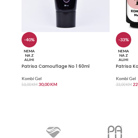
-40%
-33%
NEMA
NEMA
NA Z
NA Z
ALIHI
ALIHI
Patrisa Camouflage No 1 60ml
Patrisa K
Kombi Gel
Kombi Gel
30,00
KM
22
50,00
KM
33,00
KM
PROČITAJ VIŠE
PROČITAJ